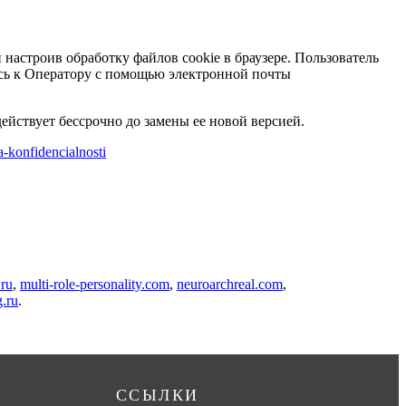
 настроив обработку файлов cookie в браузере. Пользователь
сь к Оператору с помощью электронной почты
ствует бессрочно до замены ее новой версией.
a-konfidencialnosti
ru
,
multi-role-personality.com
,
neuroarchreal.com
,
.ru
.
ССЫЛКИ