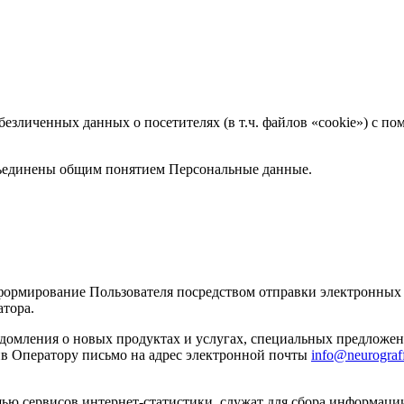
езличенных данных о посетителях (в т.ч. файлов «cookie») с п
ъединены общим понятием Персональные данные.
рмирование Пользователя посредством отправки электронных п
тора.
домления о новых продуктах и услугах, специальных предложени
в Оператору письмо на адрес электронной почты
info@neurograf
ю сервисов интернет-статистики, служат для сбора информации