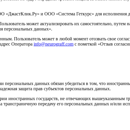
О «ДжастКлик.Ру» и ООО «Система Геткурс» для исполнения д
ользователь может актуализировать их самостоятельно, путем 
ия персональных данных».
нным. Пользователь может в любой момент отозвать свое согла
 адрес Оператора
info@neurograff.com
с пометкой «Отзыв согласи
и персональных данных обязан убедиться в том, что иностранны
надежная защита прав субъектов персональных данных.
рии иностранных государств, не отвечающих вышеуказанным тре
а трансграничную передачу его персональных данных и/или испо