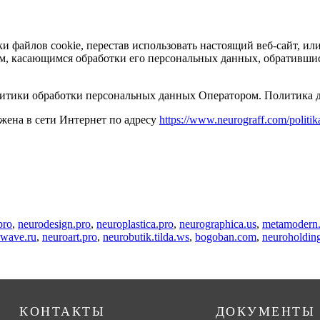
 файлов cookie, перестав использовать настоящий веб-сайт, или
м, касающимся обработки его персональных данных, обративши
тики обработки персональных данных Оператором. Политика дей
жена в сети Интернет по адресу
https://www.neurograff.com/politik
pro
,
neurodesign.pro
,
neuroplastica.pro
,
neurographica.us
,
metamodern.
owave.ru
,
neuroart.pro
,
neurobutik.tilda.ws
,
bogoban.com
,
neuroholding
КОНТАКТЫ
ДОКУМЕНТЫ