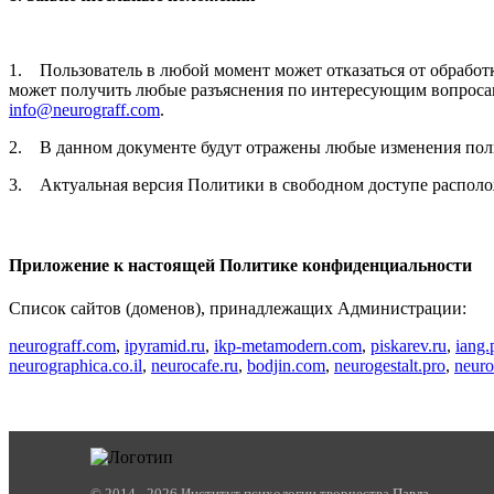
1. Пользователь в любой момент может отказаться от обработки
может получить любые разъяснения по интересующим вопроса
info@neurograff.com
.
2. В данном документе будут отражены любые изменения поли
3. Актуальная версия Политики в свободном доступе располо
Приложение к настоящей Политике конфиденциальности
Список сайтов (доменов), принадлежащих Администрации:
neurograff.com
,
ipyramid.ru
,
ikp-metamodern.com
,
piskarev.ru
,
iang.
neurographica.co.il
,
neurocafe.ru
,
bodjin.com
,
neurogestalt.pro
,
neur
© 2014 - 2026 Институт психологии творчества
Павла